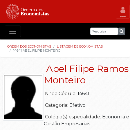
ORDEM DOS ECONOMISTAS
LISTAGEM DE ECONOMISTAS
14641 ABEL FILIPE MONTEIRO
Abel Filipe Ramos
Monteiro
Nº da Cédula:
14641
Categoria:
Efetivo
Colégio(s) especialidade:
Economia e
Gestão Empresariais