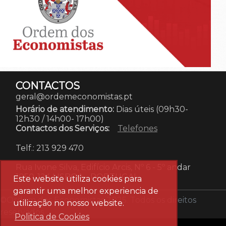
CONTACTOS
geral@ordemeconomistas.pt
Horário de atendimento:
Dias úteis (09h30-
12h30 / 14h00- 17h00)
Contactos dos Serviços:
Telefones
Telf.: 213 929 470
Rua Ivone Silva, Edifício Arcis, Nº 6 - 5º andar
1050-124 LISBOA
-
PORTUGAL
Este website utiliza cookies para
garantir uma melhor experiencia de
©Ordem dos Economistas 2025. Todos os direitos
utilização no nosso website.
reservados.
Politica de Cookies