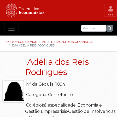
ORDEM DOS ECONOMISTAS
LISTAGEM DE ECONOMISTAS
1094 ADÉLIA REIS RODRIGUES
Adélia dos Reis
Rodrigues
Nº da Cédula:
1094
Categoria:
Conselheiro
Colégio(s) especialidade:
Economia e
Gestão Empresariais/Gestão de Insolvências