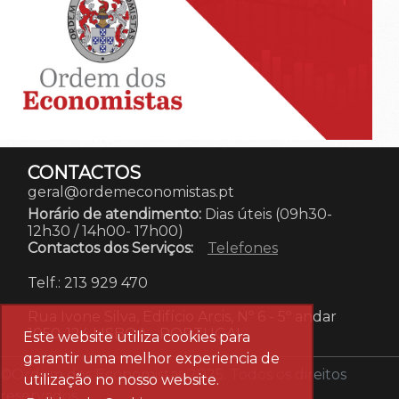
CONTACTOS
geral@ordemeconomistas.pt
Horário de atendimento:
Dias úteis (09h30-
12h30 / 14h00- 17h00)
Contactos dos Serviços:
Telefones
Telf.: 213 929 470
Rua Ivone Silva, Edifício Arcis, Nº 6 - 5º andar
1050-124 LISBOA
-
PORTUGAL
Este website utiliza cookies para
garantir uma melhor experiencia de
©Ordem dos Economistas 2025. Todos os direitos
utilização no nosso website.
reservados.