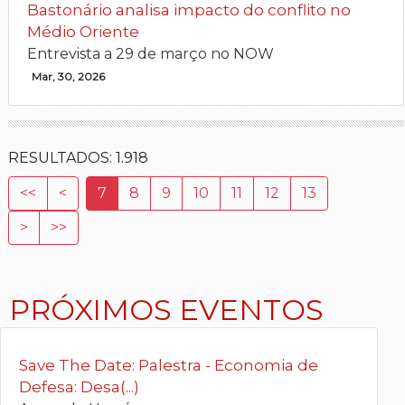
Bastonário analisa impacto do conflito no
Médio Oriente
Entrevista a 29 de março no NOW
Mar, 30, 2026
RESULTADOS:
1.918
<<
<
7
8
9
10
11
12
13
>
>>
PRÓXIMOS EVENTOS
Save The Date: Palestra - Economia de
Defesa: Desa(...)