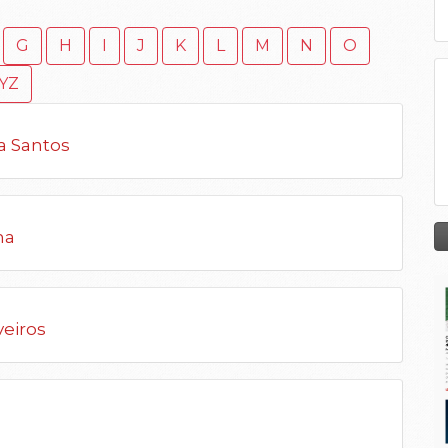
G
H
I
J
K
L
M
N
O
YZ
a Santos
ma
veiros