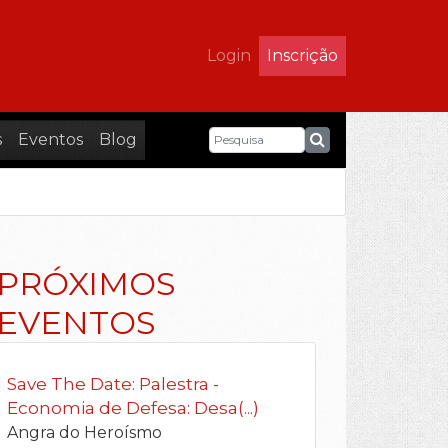
Login
Inscrição
s
Eventos
Blog
PRÓXIMOS
EVENTOS
Save The Date: Palestra -
Economia de Defesa: Desa(...)
Angra do Heroísmo