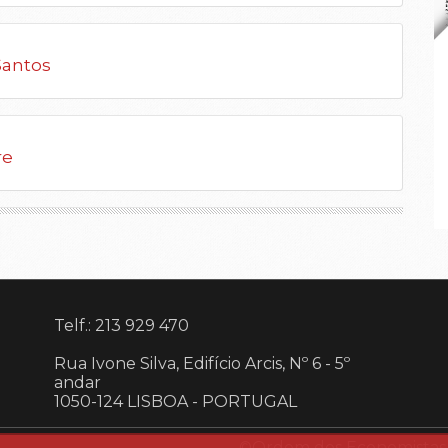
Santos
re
Telf.: 213 929 470
Rua Ivone Silva, Edifício Arcis, Nº 6 - 5º
andar
1050-124 LISBOA
-
PORTUGAL
©Ordem dos Economistas 20