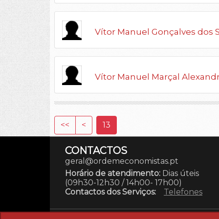
Vítor Manuel Gonçalves dos 
Vítor Manuel Marçal Alexand
<<
<
13
CONTACTOS
geral@ordemeconomistas.pt
Horário de atendimento:
Dias úteis
(09h30-12h30 / 14h00- 17h00)
Contactos dos Serviços:
Telefones