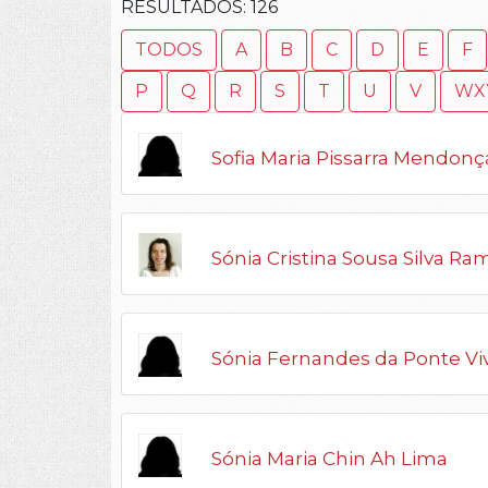
RESULTADOS:
126
TODOS
A
B
C
D
E
F
P
Q
R
S
T
U
V
WX
Sofia Maria Pissarra Mendonç
Sónia Cristina Sousa Silva Ra
Sónia Fernandes da Ponte Vi
Sónia Maria Chin Ah Lima