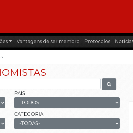
ões
Vantagens de ser membro
Protocolos
Notícia
AS
NOMISTAS
PAÍS
CATEGORIA